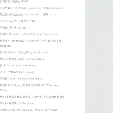
反骨歸真｜麋先生 MIXER
去你的城市呼吸 Breathe in Your City｜鄭 興 Xing Zheng
閉上眼睛會想起的人 The One I Miss｜家家 JiaJia
張藝 Chang Yee｜轉生獸 兒歌EP
不怪他｜鄭 興 ft.棉花糖
米奇愛唱歌之冬巡 ｜Chico & Zoomie In the house
棉花糖(4) katncandix2｜一切都是為了與你相遇 Nice To
Meet You
步行者 Pacers｜夜光信號 Light in the dark
Misi Ke 柯泯薰｜畫話 Drawing Dialogue
柔 米 Zoomie｜Taipei Recording
浩 子｜共你惜惜 Kā lí sioh sioh
閻奕格 Janice｜Let everything happen
魏妙如 Ruth Kueo｜如果搬到你的城市裡 Wish I Was
There
Misi Ke 柯泯薰 feat. 吳青峰 ｜另個時空的你 Another You
Misi Ke 柯泯薰｜拋 Cast Away
閻奕格 Janice Yan｜LET EVERYTHING HAPPENED