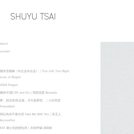
SHUYU TSAI
about
contact
幾米音樂劇《向左走向右走》｜Turn Left, Turn Right.
Love, or Regret
2024 Dragon
關掉/打開 Off, and On｜理想混蛋 Bestards
夢，想沒有用;去做，才叫真夢想。｜小自荒原
Freewildart
我以為你不會出現 Take Me With You｜告五人
Accusefive
KST 康士坦的變化球｜羊的呼喊 演唱會