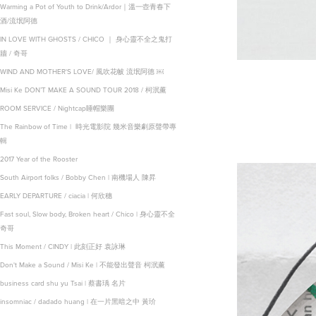
Warming a Pot of Youth to Drink/Ardor｜溫一壺青春下
酒/流氓阿德
IN LOVE WITH GHOSTS / CHICO ｜ 身心靈不全之鬼打
牆 / 奇哥
WIND AND MOTHER'S LOVE/ 風吹花帔 流氓阿德 ￼
Misi Ke DON’T MAKE A SOUND TOUR 2018 / 柯泯薰
ROOM SERVICE / Nightcap睡帽樂團
The Rainbow of Time | ‭ ‬時光電影院‭ 幾米音樂劇‬原聲帶專
輯
2017 Year of the Rooster
South Airport folks / Bobby Chen | 南機場人 陳昇
EARLY DEPARTURE / ciacia | 何欣穗
Fast soul, Slow body, Broken heart / Chico | 身心靈不全
奇哥
This Moment / CINDY | 此刻正好 袁詠琳
Don't Make a Sound / Misi Ke | 不能發出聲音 柯泯薰
business card shu yu Tsai | 蔡書瑀 名片
insomniac / dadado huang | 在一片黑暗之中 黃玠