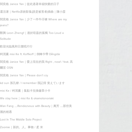
閻奕格 Janice Yan｜從此過著幸福快樂的日子
還活著｜Netflix原創影集(誰是被害者)插曲｜陳小霞
閻奕格 Janice Yan｜少了一件牛仔褲 Where are my
jeans?
鄭興 Leon Zhengf｜過於喧囂的孤獨 Too Loud a
Solitude
歡迎光臨風和日麗唱片行
​​​​​​​​​​​​​​柯泯薰 misi Ke ft. Koffkoff｜倒轉卡帶 Děngdài
閻奕格 Janice Yan｜愛上現在的我 Right , now! / feat. 高
爾宣 OSN
閻奕格 Janice Yan｜Please don't cry
kd sun 孫孔棣 / I remember 我記得 覚えています
misi Ke / 柯泯薰｜集點卡兌換徽章小卡
We stay here｜misi Ke & okamotonoriaki
Wan Fang .....Rendezvous with Beauty｜萬芳 .....那些美
麗的相遇
Lost In The Middle Solo Project
Zoomie｜新的。人。事物 / 柔 米