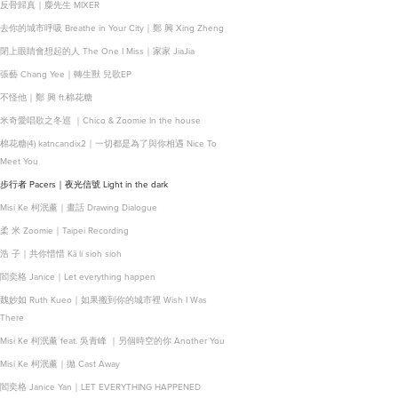
反骨歸真｜麋先生 MIXER
去你的城市呼吸 Breathe in Your City｜鄭 興 Xing Zheng
閉上眼睛會想起的人 The One I Miss｜家家 JiaJia
張藝 Chang Yee｜轉生獸 兒歌EP
不怪他｜鄭 興 ft.棉花糖
米奇愛唱歌之冬巡 ｜Chico & Zoomie In the house
棉花糖(4) katncandix2｜一切都是為了與你相遇 Nice To
Meet You
步行者 Pacers｜夜光信號 Light in the dark
Misi Ke 柯泯薰｜畫話 Drawing Dialogue
柔 米 Zoomie｜Taipei Recording
浩 子｜共你惜惜 Kā lí sioh sioh
閻奕格 Janice｜Let everything happen
魏妙如 Ruth Kueo｜如果搬到你的城市裡 Wish I Was
There
Misi Ke 柯泯薰 feat. 吳青峰 ｜另個時空的你 Another You
Misi Ke 柯泯薰｜拋 Cast Away
閻奕格 Janice Yan｜LET EVERYTHING HAPPENED