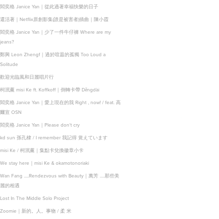
閻奕格 Janice Yan｜從此過著幸福快樂的日子
還活著｜Netflix原創影集(誰是被害者)插曲｜陳小霞
閻奕格 Janice Yan｜少了一件牛仔褲 Where are my
jeans?
鄭興 Leon Zhengf｜過於喧囂的孤獨 Too Loud a
Solitude
歡迎光臨風和日麗唱片行
​​​​​​​​​​​​​​柯泯薰 misi Ke ft. Koffkoff｜倒轉卡帶 Děngdài
閻奕格 Janice Yan｜愛上現在的我 Right , now! / feat. 高
爾宣 OSN
閻奕格 Janice Yan｜Please don't cry
kd sun 孫孔棣 / I remember 我記得 覚えています
misi Ke / 柯泯薰｜集點卡兌換徽章小卡
We stay here｜misi Ke & okamotonoriaki
Wan Fang .....Rendezvous with Beauty｜萬芳 .....那些美
麗的相遇
Lost In The Middle Solo Project
Zoomie｜新的。人。事物 / 柔 米