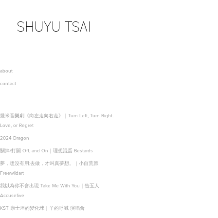
SHUYU TSAI
about
contact
幾米音樂劇《向左走向右走》｜Turn Left, Turn Right.
Love, or Regret
2024 Dragon
關掉/打開 Off, and On｜理想混蛋 Bestards
夢，想沒有用;去做，才叫真夢想。｜小自荒原
Freewildart
我以為你不會出現 Take Me With You｜告五人
Accusefive
KST 康士坦的變化球｜羊的呼喊 演唱會