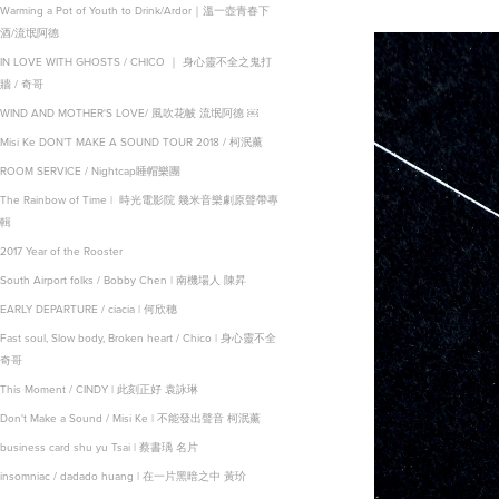
Warming a Pot of Youth to Drink/Ardor｜溫一壺青春下
酒/流氓阿德
IN LOVE WITH GHOSTS / CHICO ｜ 身心靈不全之鬼打
牆 / 奇哥
WIND AND MOTHER'S LOVE/ 風吹花帔 流氓阿德 ￼
Misi Ke DON’T MAKE A SOUND TOUR 2018 / 柯泯薰
ROOM SERVICE / Nightcap睡帽樂團
The Rainbow of Time | ‭ ‬時光電影院‭ 幾米音樂劇‬原聲帶專
輯
2017 Year of the Rooster
South Airport folks / Bobby Chen | 南機場人 陳昇
EARLY DEPARTURE / ciacia | 何欣穗
Fast soul, Slow body, Broken heart / Chico | 身心靈不全
奇哥
This Moment / CINDY | 此刻正好 袁詠琳
Don't Make a Sound / Misi Ke | 不能發出聲音 柯泯薰
business card shu yu Tsai | 蔡書瑀 名片
insomniac / dadado huang | 在一片黑暗之中 黃玠