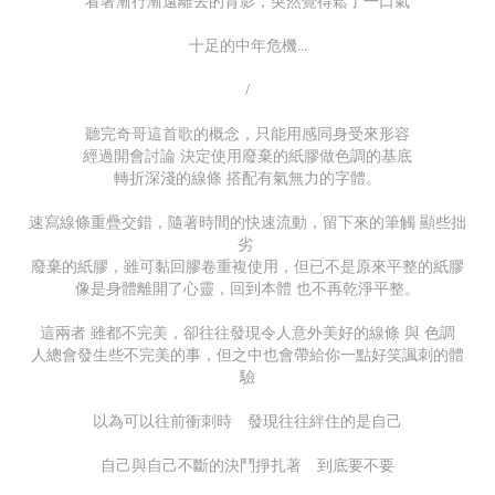
看著漸行漸遠離去的背影，突然覺得鬆了一口氣
十足的中年危機...
/
聽完奇哥這首歌的概念，只能用感同身受來形容
經過開會討論 決定使用廢棄的紙膠做色調的基底
轉折深淺的線條 搭配有氣無力的字體。
速寫線條重疊交錯，隨著時間的快速流動，留下來的筆觸 顯些拙
劣
廢棄的紙膠，雖可黏回膠卷重複使用，但已不是原來平整的紙膠
像是身體離開了心靈，回到本體 也不再乾淨平整。
這兩者 雖都不完美，卻往往發現令人意外美好的線條 與 色調
人總會發生些不完美的事，但之中也會帶給你一點好笑諷刺的體
驗
以為可以往前衝刺時 發現往往絆住的是自己
自己與自己不斷的決鬥掙扎著 到底要不要