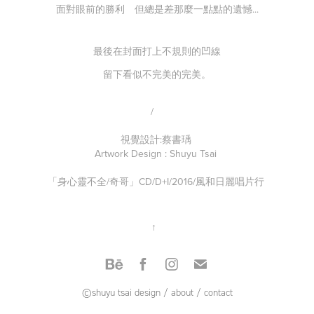
面對眼前的勝利 但總是差那麼一點點的遺憾...
最後在封面打上不規則的凹線
留下看似不完美的完美。
/
視覺設計:蔡書瑀
Artwork Design : Shuyu Tsai
「身心靈不全/奇哥」CD/D+I/2016/風和日麗唱片行
↑
©shuyu tsai design
/
about
/
contact