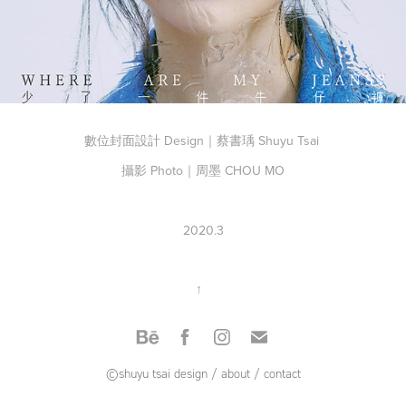
數位封面設計 Design｜蔡書瑀 Shuyu Tsai
攝影 Photo｜周墨 CHOU MO
2020.3
↑
©shuyu tsai design
/
about
/
contact