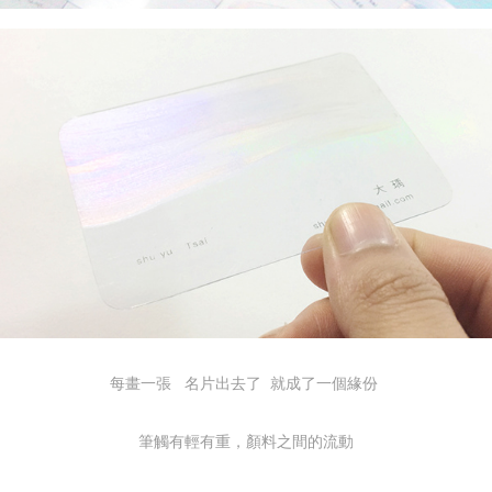
每畫一張 名片出去了 就成了一個緣份
筆觸有輕有重，顏料之間的流動